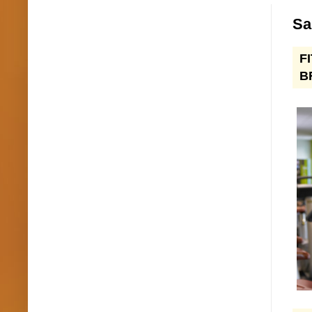
Sa
F
B